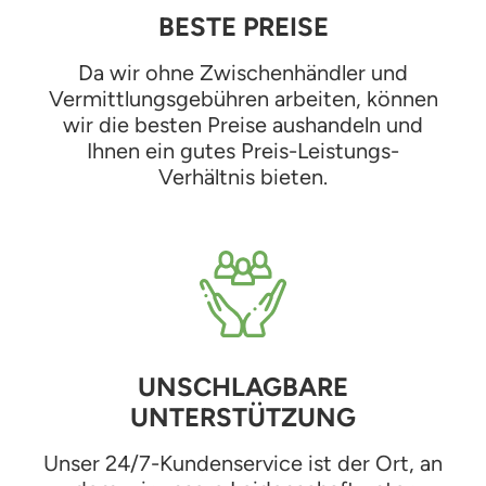
BESTE PREISE
Da wir ohne Zwischenhändler und
Vermittlungsgebühren arbeiten, können
wir die besten Preise aushandeln und
Ihnen ein gutes Preis-Leistungs-
Verhältnis bieten.
UNSCHLAGBARE
UNTERSTÜTZUNG
Unser 24/7-Kundenservice ist der Ort, an