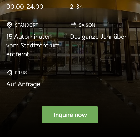
00:00-24:00
2-3h
STANDORT
SAISON
15 Autominuten
Das ganze Jahr über
vom Stadtzentrum
entfernt
PREIS
Auf Anfrage
Inquire now