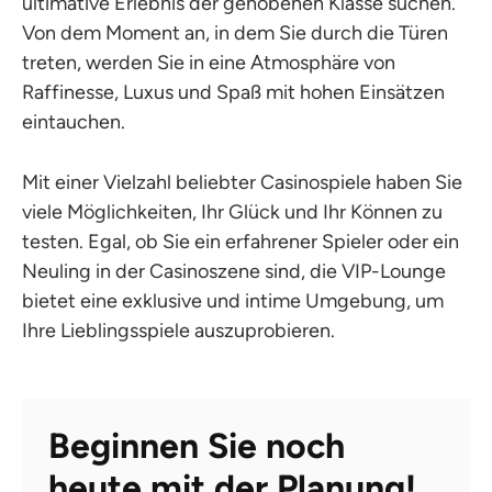
ultimative Erlebnis der gehobenen Klasse suchen.
Von dem Moment an, in dem Sie durch die Türen
treten, werden Sie in eine Atmosphäre von
Raffinesse, Luxus und Spaß mit hohen Einsätzen
eintauchen.
Mit einer Vielzahl beliebter Casinospiele haben Sie
viele Möglichkeiten, Ihr Glück und Ihr Können zu
testen. Egal, ob Sie ein erfahrener Spieler oder ein
Neuling in der Casinoszene sind, die VIP-Lounge
bietet eine exklusive und intime Umgebung, um
Ihre Lieblingsspiele auszuprobieren.
Beginnen Sie noch
heute mit der Planung!