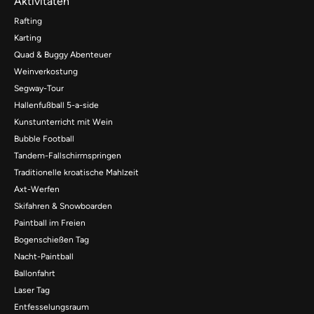
Aktivitäten
Rafting
Karting
Quad & Buggy Abenteuer
Weinverkostung
Segway-Tour
Hallenfußball 5-a-side
Kunstunterricht mit Wein
Bubble Football
Tandem-Fallschirmspringen
Traditionelle kroatische Mahlzeit
Axt-Werfen
Skifahren & Snowboarden
Paintball im Freien
Bogenschießen Tag
Nacht-Paintball
Ballonfahrt
Laser Tag
Entfesselungsraum