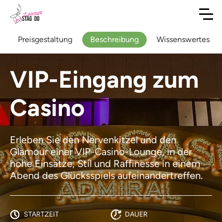
Preisgestaltung
Beschreibung
Wissenswertes
VIP-Eingang zum
Casino
Erleben Sie den Nervenkitzel und den
Glamour einer VIP-Casino-Lounge, in der
hohe Einsätze, Stil und Raffinesse in einem
Abend des Glücksspiels aufeinandertreffen.
STARTZEIT
DAUER