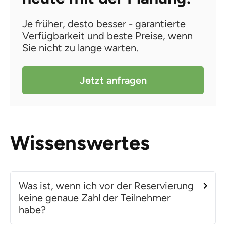
Je früher, desto besser - garantierte
Verfügbarkeit und beste Preise, wenn
Sie nicht zu lange warten.
Jetzt anfragen
Wissenswertes
Was ist, wenn ich vor der Reservierung
keine genaue Zahl der Teilnehmer
habe?