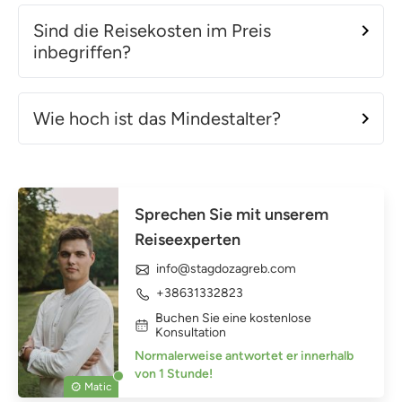
Sind die Reisekosten im Preis
inbegriffen?
Wie hoch ist das Mindestalter?
Sprechen Sie mit unserem
Reiseexperten
info@stagdozagreb.com
+38631332823
Buchen Sie eine kostenlose
Konsultation
Normalerweise antwortet er innerhalb
von 1 Stunde!
Matic