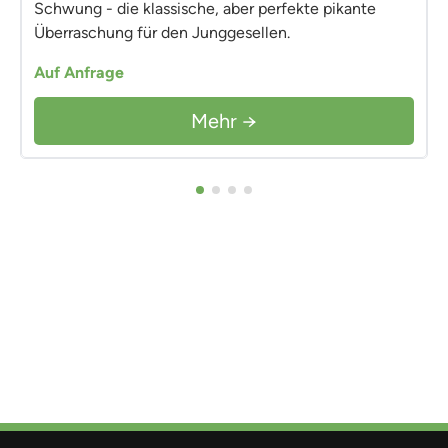
Schwung - die klassische, aber perfekte pikante
Überraschung für den Junggesellen.
Auf Anfrage
Mehr →