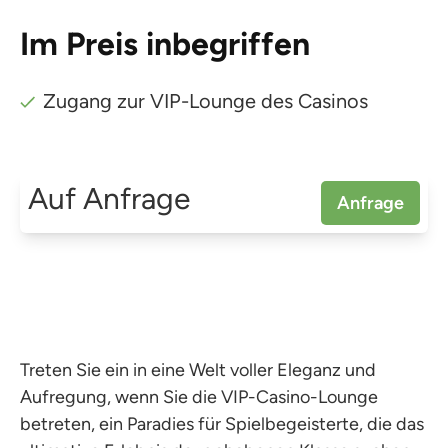
Im Preis inbegriffen
Zugang zur VIP-Lounge des Casinos
Auf Anfrage
Anfrage
Treten Sie ein in eine Welt voller Eleganz und
Aufregung, wenn Sie die VIP-Casino-Lounge
betreten, ein Paradies für Spielbegeisterte, die das