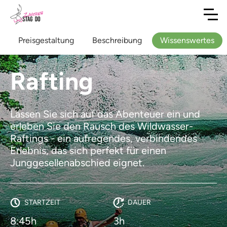
Preisgestaltung
Beschreibung
Wissenswertes
Rafting
Lassen Sie sich auf das Abenteuer ein und
erleben Sie den Rausch des Wildwasser-
Raftings - ein aufregendes, verbindendes
Erlebnis, das sich perfekt für einen
Junggesellenabschied eignet.
STARTZEIT
DAUER
8:45h
3h